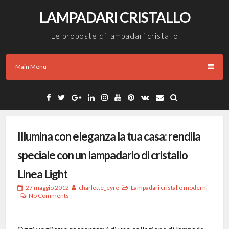
Skip
LAMPADARI CRISTALLO
to
content
Le proposte di lampadari cristallo
Main Menu
Facebook
Twitter
Google
Linkedin
Instagram
YouTube
Pinterest
VK
Email
Plus
Illumina con eleganza la tua casa: rendila
speciale con un lampadario di cristallo
Linea Light
27 maggio 2012
charlotte_eyre
Lampadari cristallo moderni
No Comments