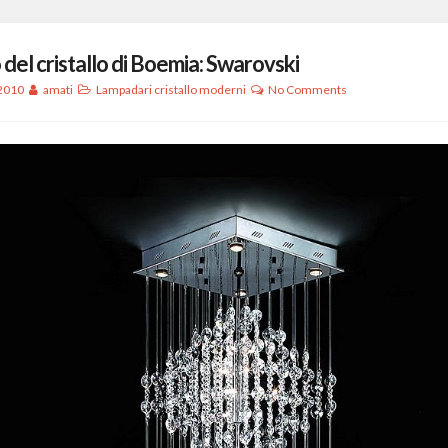
 del cristallo di Boemia: Swarovski
 2010
amati
Lampadari cristallo moderni
No Comments