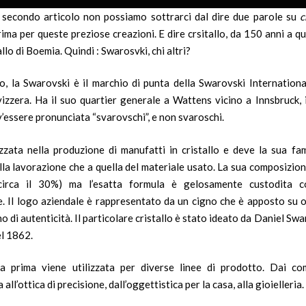
 secondo articolo non possiamo sottrarci dal dire due parole su
c
ima per queste preziose creazioni. E dire crsitallo, da 150 anni a q
allo di Boemia. Quindi : Swarosvki, chi altri?
, la Swarovski è il marchio di punta della
Swarovski Internationa
vizzera
. Ha il suo quartier generale a
Wattens
vicino a
Innsbruck
,
’essere pronunciata “svarovschi”, e non svaroschi.
izzata nella produzione di manufatti in
cristallo
e deve la sua fama
lla lavorazione che a quella del materiale usato. La sua composizion
circa il 30%) ma l’esatta formula è gelosamente custodita 
le. Il logo aziendale è rappresentato da un cigno che è apposto su 
 di autenticità. Il particolare cristallo è stato ideato da
Daniel Swa
el
1862
.
a prima viene utilizzata per diverse linee di prodotto. Dai c
 all’ottica di precisione, dall’oggettistica per la casa, alla gioielleria.