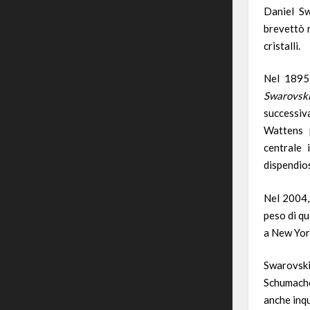
Daniel Sw
brevettò 
cristalli.
Nel
1895
Swarovsk
successiva
Wattens p
centrale 
dispendios
Nel
2004
peso di qu
a New York
Swarovsk
Schumach
anche inqu