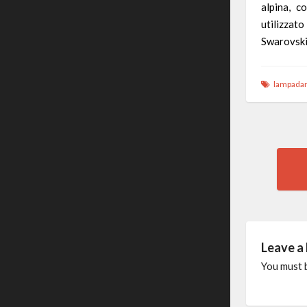
alpina, c
utilizzat
Swarovski
lampadari
Pos
nav
Leave a
You must