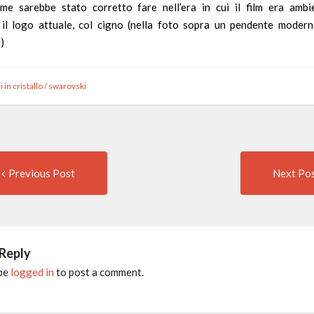
ome sarebbe stato corretto fare nell’era in cui il film era ambi
o il logo attuale, col cigno (nella foto sopra un pendente moderno
)
 in cristallo
/
swarovski
Previous
t
Previous Post
Next Po
post:
igation
 Reply
 be
logged in
to post a comment.