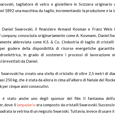
arovski, tagliatore di vetro e gioielliere in
Svizzera
originario 
nel
1892
una macchina da taglio, incrementando la produzione e la l
Daniel Swarovski, il finanziere Armand Kosman e Franz Weis 
i company
, conosciuta originariamente come A. Kosmann, Daniel Sw
mente abbreviata come K.S. & Co. L’industria di taglio di cristalli 
er godere della disponibilità di risorse energetiche garantite
idroelettrica, in grado di sostenere i processi di lavorazione 
i brevettati da Daniel.
, Swarovski ha creato una stella di cristallo di oltre 2,5 metri di di
asi 250 kg, che è stata da allora in cima all’albero di Natale del Rock
 per cinque anni consecutivi.
i è stato anche uno degli sponsor del film
Il fantasma dell’
er
, dove il
lampadario
era composto da cristalli Swarovski. Successi
adrata la vetrina di un negozio Swaroski. Tuttavia, invece di usare il f