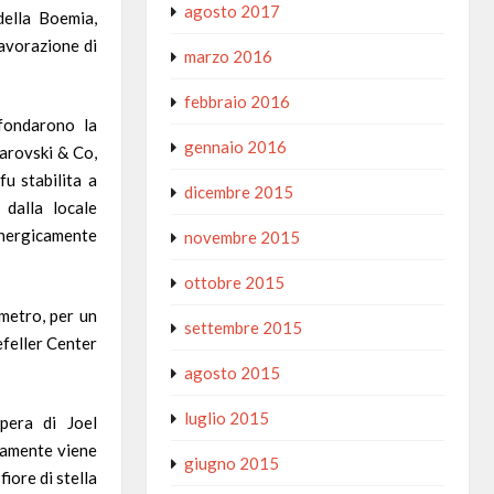
agosto 2017
della
Boemia
,
avorazione di
marzo 2016
febbraio 2016
fondarono la
gennaio 2016
arovski & Co,
fu stabilita a
dicembre 2015
 dalla locale
energicamente
novembre 2015
ottobre 2015
ametro, per un
settembre 2015
efeller Center
agosto 2015
luglio 2015
opera
di
Joel
vamente viene
giugno 2015
iore di stella