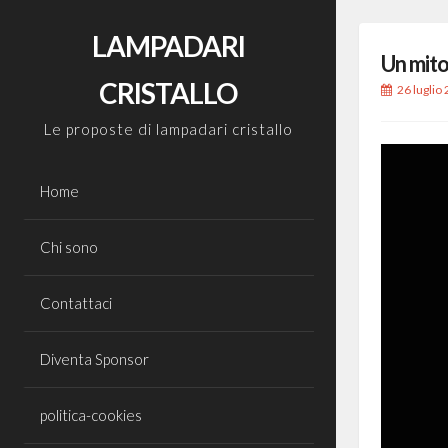
Skip
to
LAMPADARI
Un mito
content
CRISTALLO
26 luglio
Le proposte di lampadari cristallo
Home
Chi sono
Contattaci
Diventa Sponsor
politica-cookies