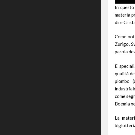
In questo
materia pr
dire Crist
Come noto
Zurigo
,
S
parola dev
È special
qualità de
piombo (
industria
come segno
Boemia
n
La materi
bigiotteria