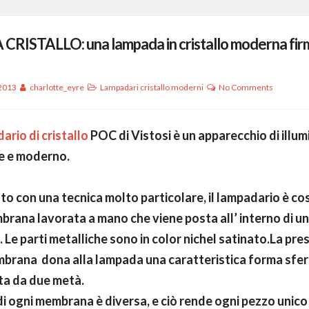
CRISTALLO: una lampada in cristallo moderna fir
 2013
charlotte_eyre
Lampadari cristallo moderni
No Comments
rio di cristallo
POC di Vistosi è un apparecchio di illu
e e moderno.
to con una tecnica molto particolare, il lampadario è co
rana lavorata a mano che viene posta all’ interno di u
. Le parti metalliche sono in color nichel satinato.La pre
mbrana dona alla lampada una caratteristica forma sfer
a da due metà.
di ogni membrana è diversa, e ciò rende ogni pezzo unico