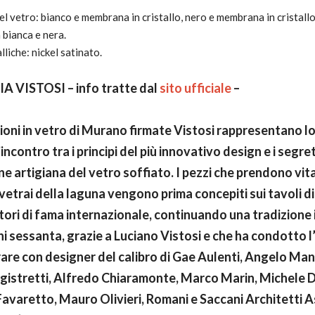
el vetro: bianco e membrana in cristallo, nero e membrana in cristallo 
bianca e nera.
lliche: nickel satinato.
A VISTOSI – info tratte dal
sito ufficiale
–
ioni in vetro di Murano firmate Vistosi rappresentano l
incontro tra i principi del più innovativo design e i segret
ne artigiana del vetro soffiato. I pezzi che prendono vita
vetrai della laguna vengono prima concepiti sui tavoli di
ori di fama internazionale, continuando una tradizione i
ni sessanta, grazie a Luciano Vistosi e che ha condotto l
are con designer del calibro di Gae Aulenti, Angelo Man
istretti, Alfredo Chiaramonte, Marco Marin, Michele D
avaretto, Mauro Olivieri, Romani e Saccani Architetti A