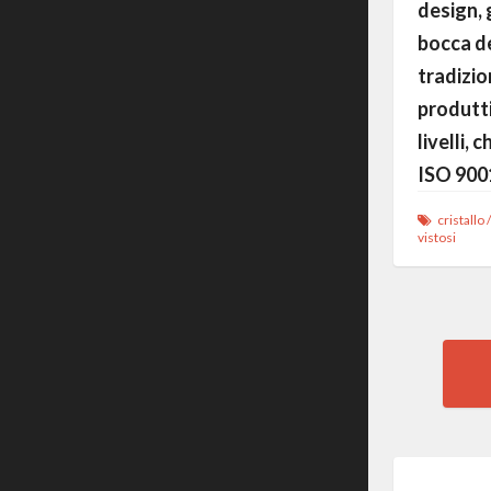
design, 
bocca de
tradizio
produttiv
livelli,
ISO 9001
cristallo
vistosi
Pos
nav