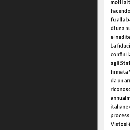
molti alt
facendo 
fu alla 
di una n
e inedit
La fiduc
confini 
agli Sta
firmata 
da un ar
riconosc
annualme
italiane
processi
Vistosi 