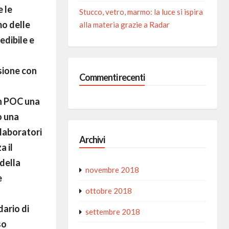
e le
Stucco, vetro, marmo: la luce si ispira
mo delle
alla materia grazie a Radar
edibile e
sione con
Commenti recenti
 in POC una
o una
 laboratori
Archivi
a il
della
novembre 2018
e
ottobre 2018
dario di
settembre 2018
so