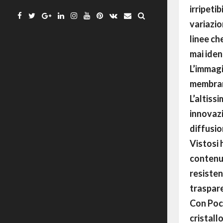
irripetib
Facebook
Twitter
Google
Linkedin
Instagram
YouTube
Pinterest
VK
Email
variazio
Plus
linee ch
mai iden
L’immagi
membrana
L’altiss
innovazi
diffusio
Vistosi 
contenut
resisten
traspar
Con Poc 
cristall