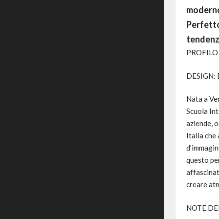
moderno,
Perfetto
tendenz
PROFILO
DESIGN:
Nata a Ven
Scuola Int
aziende, o
Italia che
d’immagine
questo per
affascinat
creare at
NOTE DE