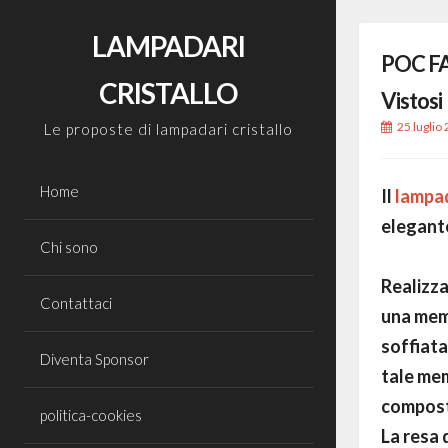
Skip
to
LAMPADARI
POC FA 
content
CRISTALLO
Vistosi
25 luglio
Le proposte di lampadari cristallo
Home
Il
lampada
elegant
Chi sono
Realizza
Contattaci
una memb
soffiata
Diventa Sponsor
tale me
compost
politica-cookies
La resa 