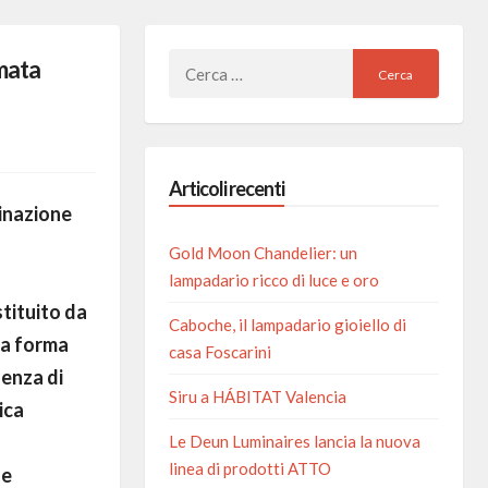
Ricerca
mata
per:
Articoli recenti
minazione
Gold Moon Chandelier: un
lampadario ricco di luce e oro
stituito da
Caboche, il lampadario gioiello di
na forma
casa Foscarini
senza di
Siru a HÁBITAT Valencia
ica
Le Deun Luminaires lancia la nuova
linea di prodotti ATTO
 e