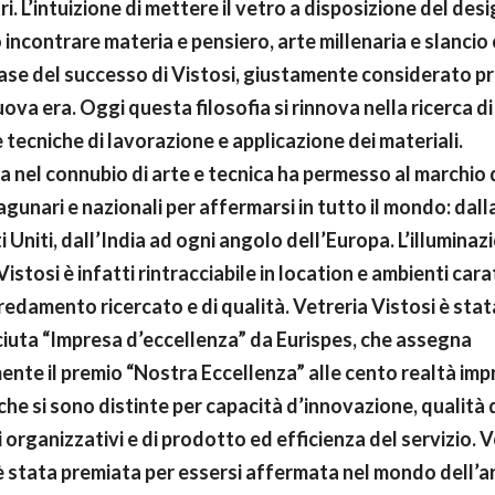
ri. L’intuizione di mettere il vetro a disposizione del desi
incontrare materia e pensiero, arte millenaria e slancio 
base del successo di Vistosi, giustamente considerato p
uova era. Oggi questa filosofia si rinnova nella ricerca di
e tecniche di lavorazione e applicazione dei materiali.
ia nel connubio di arte e tecnica ha permesso al marchio d
lagunari e nazionali per affermarsi in tutto il mondo: dall
ti Uniti, dall’India ad ogni angolo dell’Europa. L’illuminaz
Vistosi è infatti rintracciabile in location e ambienti cara
redamento ricercato e di qualità. Vetreria Vistosi è stat
iuta “Impresa d’eccellenza” da Eurispes, che assegna
nte il premio “Nostra Eccellenza” alle cento realtà impr
 che si sono distinte per capacità d’innovazione, qualità 
 organizzativi e di prodotto ed efficienza del servizio. V
è stata premiata per essersi affermata nel mondo dell’a