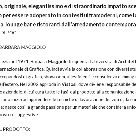
 originale, elegantissimo e di straordinario impatto sc
 per essere adoperato in contesti ultramoderni, come l
a, lounge bar e ristoranti dall’arredamento contempor
 DI POC
 BARBARA MAGGIOLO
ezia nel 1971, Barbara Maggiolo frequenta l’Università di Architett
ernazionale di Grafica. Quindi avvia la collaborazione con diversi stu
ccupandosi di grafica, showroom, allestimenti e consulenza d’immagin
 all’estero. Nel 2002 approda in
Vistosi
, dove diviene responsabile de
 aziendale, di cui cura tutte le fasi, dal prodotto alla comunicazione
iodo inizia ad apprendere le tecniche di lavorazione del vetro, da cu
a; nasce così la grande passione per un materiale che considera unic
mosfere suggestive.
L PRODOTTO: