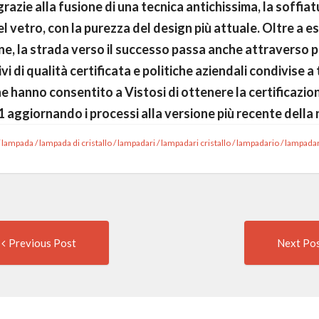
grazie alla fusione di una tecnica antichissima, la soffiat
l vetro, con la purezza del design più attuale. Oltre a e
ne, la strada verso il successo passa anche attraverso 
i di qualità certificata e politiche aziendali condivise a t
 che hanno consentito a Vistosi di ottenere la certificazi
 aggiornando i processi alla versione più recente della
/
lampada
/
lampada di cristallo
/
lampadari
/
lampadari cristallo
/
lampadario
/
lampadari
Previous
t
Previous Post
Next Po
post:
igation