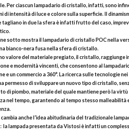
ile. Per ciascun lampadario di cristallo, infatti, sono infin
ni di intensità di luce e colore sulla superficie. Il dinamis
e tagliano in due la sfera è infatti frutto del caso, imprev
tico.
ne sotto mostra il lampadario di cristallo POC nella ver
 bianco-nera fusa nella sfera di cristallo.
imo valore del materiale pregiato, il cristallo, raggiunge
one e modernità vincenti, che consentono al lampadari
ne e un commercio a 360°. La ricerca sulle tecnologie nei
ha permesso di sviluppare un nuovo tipo di cristallo, senz
o di piombo, materiale del quale mantiene però la virtù 
za nel tempo, garantendo al tempo stesso malleabilità 
enza.
cambia anche l’idea abitudinaria del tradizionale lampa
o: la lampada presentata da Vistosi è infatti un comples