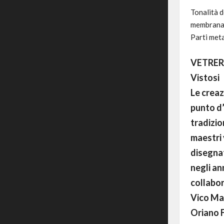
Tonalità d
membrana 
Parti meta
VETRERI
Vistosi
Le creaz
punto d’
tradizio
maestri 
disegnat
negli an
collabor
Vico Mag
Oriano F